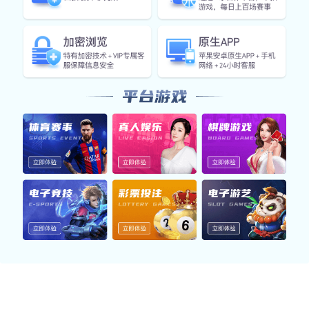
都能流畅体验体育赛事。 同时，完美体育官方提供全天候
客服支持与数据同步，致力于打造值得信赖的观赛首选平
台。
五大核心功能 · 场景整
合
从赛事直播到多端互动，构建完美体育官方生态闭环
体育赛事直播