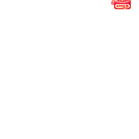
交易筹码”的主题展开分析。首先，文章将简要介绍约...
阅读全文
2026-08-08
乌迪内斯正式签下毕巴中场乌奈戈麦斯转会费达400
万欧元
近期，意大利足球甲级联赛球队乌迪内斯正式宣布签下西班
牙毕尔巴鄂竞技的中场球员乌奈·戈麦斯，转会费达到了40...