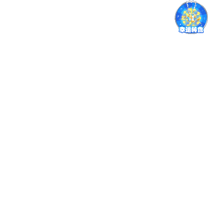
数据安全 全方位防护
在完美体育官方平台，数据防护不仅是底层机制，更是
平台运营的基本责任。我们从用户访问到操作全流程建
立安全通道，有效防范多类潜在风险。
多重加密策略，防止数据泄露
AI 风控引擎，监测账户异常行为