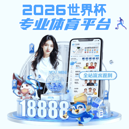
注册入口
完美体育官方
APP与网页版入
口｜畅享全球体育赛事与数据
服务
欢迎访问
完美体育官方
，提供全面覆盖足球、
篮球、电竞等项目的赛事资讯与数据内容， 支
持
APP下载
与
网页使用
，每日同步更新千场比
赛，聚焦热门体育内容， 助您轻松获取赛事动
态，掌握比赛节奏。